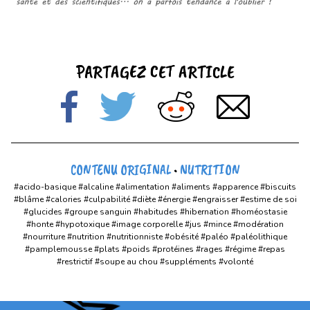
PARTAGEZ CET ARTICLE
CONTENU ORIGINAL
•
NUTRITION
#acido-basique
#alcaline
#alimentation
#aliments
#apparence
#biscuits
#blâme
#calories
#culpabilité
#diète
#énergie
#engraisser
#estime de soi
#glucides
#groupe sanguin
#habitudes
#hibernation
#homéostasie
#honte
#hypotoxique
#image corporelle
#jus
#mince
#modération
#nourriture
#nutrition
#nutritionniste
#obésité
#paléo
#paléolithique
#pamplemousse
#plats
#poids
#protéines
#rages
#régime
#repas
#restrictif
#soupe au chou
#suppléments
#volonté