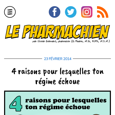
Aller
au
contenu
Menu
23 FÉVRIER 2014
15
FÉVRIER
4 raisons pour lesquelles ton
2019
régime échoue