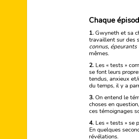
Chaque épisode
1.
Gwyneth et sa che
travaillent sur des
connus, épeurants
mêmes.
2.
Les « tests » co
se font leurs propr
tendus, anxieux et/
du temps, il y a pa
3.
On entend le témo
choses en question, 
ces témoignages so
4.
Les « tests » se 
En quelques second
révélations.