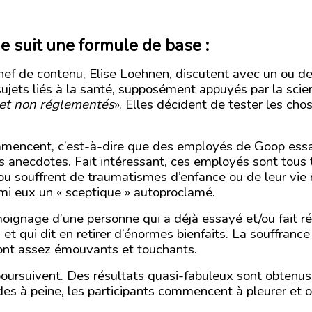
 suit une formule de base :
f de contenu, Elise Loehnen, discutent avec un ou deu
 sujets liés à la santé, supposément appuyés par la sci
 et non réglementés
». Elles décident de tester les cho
mmencent, c’est-à-dire que des employés de Goop essa
es anecdotes. Fait intéressant, ces employés sont tous 
ou souffrent de traumatismes d’enfance ou de leur vie 
rmi eux un « sceptique » autoproclamé.
ignage d’une personne qui a déjà essayé et/ou fait r
et qui dit en retirer d’énormes bienfaits. La souffrance e
nt assez émouvants et touchants.
poursuivent. Des résultats quasi-fabuleux sont obten
es à peine, les participants commencent à pleurer et 