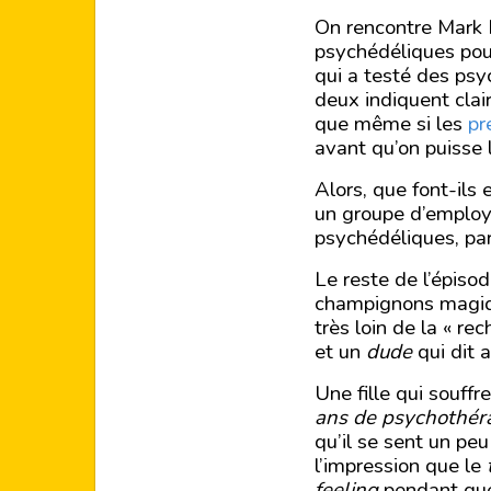
On rencontre Mark 
psychédéliques pour 
qui a testé des psy
deux indiquent clai
que même si les
pr
avant qu’on puisse l
Alors, que font-ils
un groupe d’employ
psychédéliques, par
Le reste de l’épiso
champignons magique
très loin de la « re
et un
dude
qui dit 
Une fille qui souffr
ans de psychothéra
qu’il se sent un peu
l’impression que le
feeling
pendant que