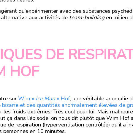
uggérant qu’expérimenter avec des substances psychédé
 alternative aux activités de
team-building
en milieu d
IQUES DE RESPIRA
M HOF
ntre sur
Wim «
Ice Man
» Hof
, une véritable anomalie d
 bizarre et des quantités anormalement élevées de gr
er les froids extrêmes. Très cool pour lui. Mais malheu
ut ça dans l’épisode; on nous dit plutôt que Wim Hof a
e de respiration (hyperventilation contrôlée) qu’il a in
es personnes en 10 minutes.