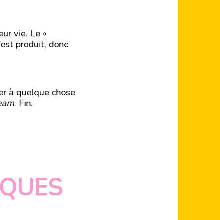
ur vie. Le «
est produit, donc
ter à quelque chose
eam
. Fin.
IQUES