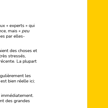
x « experts » qui
ence, mais «
peu
ses par elles-
ient des choses et
très stressés,
récente. La plupart
égulièrement les
st bien réelle ici;
us immédiatement.
ont des grandes