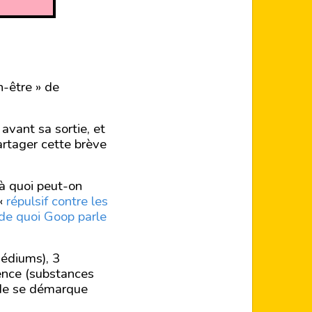
en-être » de
avant sa sortie, et
artager cette brève
 à quoi peut-on
 «
répulsif contre les
 de quoi Goop parle
édiums), 3
ence (substances
sode se démarque