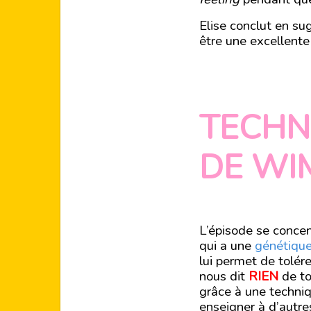
Elise conclut en s
être une excellente
TECHN
DE WI
L’épisode se conce
qui a une
génétique
lui permet de tolér
nous dit
RIEN
de to
grâce à une techniqu
enseigner à d’autr