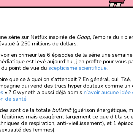
ne série sur Netflix inspirée de
Goop
, l’empire du « bi
alué à 250 millions de dollars.
 voir en primeur les 6 épisodes de la série une semaine 
iatique est levé aujourd’hui, j’en profite pour vous p
, du point de vue du
scepticisme scientifique
.
ire que ce à quoi on s’attendait ? En général, oui. Tsé,
ompagnie qui vend des trucs hyper douteux comme un
es
» ? Gwyneth a aussi déjà admis
n’avoir aucune idée
on de santé
.
des sont de la totale
bullshit
(guérison énergétique, m
 légitimes mais exagèrent largement ce que dit la sci
hniques de respiration, anti-vieillissement), et 1 épi
(sexualité des femmes).