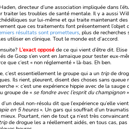
Haden, directeur d’une association impliquée dans l’é
traiter les troubles de santé mentale. Il y a aussi Will
chédéliques sur lui-même et qui traite maintenant des
rement que ces traitements font présentement l’objet d’
emiers résultats sont prometteurs
, plus de recherches
es utiliser en clinique. Tout le monde est d’accord.
 ensuite?
L’exact opposé
de ce qui vient d’être dit. Elise
és de Goop s’en vont en Jamaïque pour tester eux-mê
ce que c’est « non réglementé » là-bas. Eh ben.
de, c’est essentiellement le groupe qui a un
trip
de drog
s. Ils rient, pleurent, disent des choses sans queue ni
cherche »: c’est une expérience hippie avec de la sauge d
au groupe de «
se fondre avec l’esprit du champignon
»
e d’un deuil non-résolu dit que l’expérience qu’elle vient
pie en 5 heures
». Un gars qui souffrait d’un traumati
 mieux. Pourtant, rien de tout ça n’est très convaincant
trip
de drogue les a réellement aidés, en tous cas, pas
lques heures.